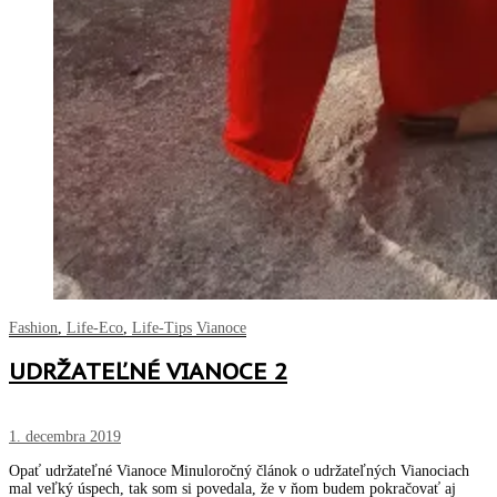
Fashion
,
Life-Eco
,
Life-Tips
Vianoce
UDRŽATEĽNÉ VIANOCE 2
1. decembra 2019
Opať udržateľné Vianoce Minuloročný článok o udržateľných Vianociach
mal veľký úspech, tak som si povedala, že v ňom budem pokračovať aj