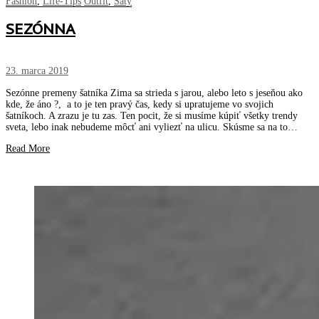
Fashion
,
Life-Tips
Outfit
,
Šaty
SEZÓNNA
23. marca 2019
Sezónne premeny šatníka Zima sa strieda s jarou, alebo leto s jeseňou ako
kde, že áno ?, a to je ten pravý čas, kedy si upratujeme vo svojich
šatníkoch. A zrazu je tu zas. Ten pocit, že si musíme kúpiť všetky trendy
sveta, lebo inak nebudeme môcť ani vyliezť na ulicu. Skúsme sa na to…
Read More