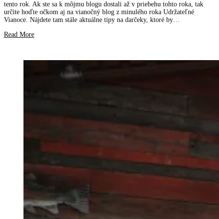
tento rok. Ak ste sa k môjmu blogu dostali až v priebehu tohto roka, tak
určite hoďte očkom aj na vianočný blog z minulého roka Udržateľné
Vianoce. Nájdete tam stále aktuálne tipy na darčeky, ktoré by…
Read More