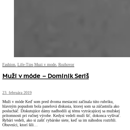
Fashion
,
Life-Tips
Muzi v mode
,
Rozhovor
Muži v móde – Dominik Seriš
23. februára 2019
Muži v móde Keď som pred dvoma mesiacmi začínala túto rubriku,
hlavným popudom bola panelová diskusia, ktorej som sa zúčastnila ako
poslucháč. Diskutujúce dámy nadhodili aj tému vytrácajúcej sa mužskej
prítomnosti pri ručnej výrobe. Kedysi vedeli muži šiť, dokonca vyšívať.
Rybári vedeli, ako si zašiť rybárske siete, keď sa im náhodou roztrhli.
Obuvníci, ktorí šili…