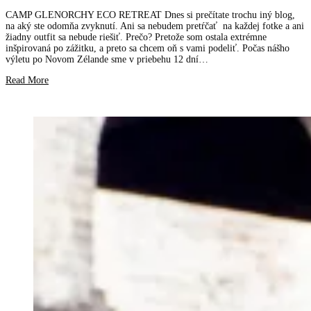
CAMP GLENORCHY ECO RETREAT Dnes si prečítate trochu iný blog,
na aký ste odomňa zvyknutí. Ani sa nebudem pretŕčať na každej fotke a ani
žiadny outfit sa nebude riešiť. Prečo? Pretože som ostala extrémne
inšpirovaná po zážitku, a preto sa chcem oň s vami podeliť. Počas nášho
výletu po Novom Zélande sme v priebehu 12 dní…
Read More