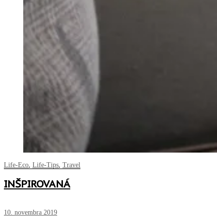
Life-Eco
,
Life-Tips
,
Travel
INŠPIROVANÁ
10. novembra 2019