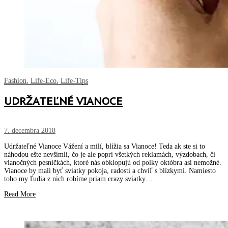
Fashion
,
Life-Eco
,
Life-Tips
UDRŽATEĽNÉ VIANOCE
7. decembra 2018
Udržateľné Vianoce Vážení a milí, blížia sa Vianoce! Teda ak ste si to
náhodou ešte nevšimli, čo je ale popri všetkých reklamách, výzdobach, či
vianočných pesničkách, ktoré nás obklopujú od polky októbra asi nemožné.
Vianoce by mali byť sviatky pokoja, radosti a chvíľ s blízkymi. Namiesto
toho my ľudia z nich robíme priam crazy sviatky…
Read More