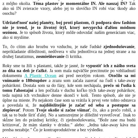
z môjho okolia.
Téma plastov je momentálne IN. Ale naozaj IN?
Tak
ako sú IN zvieracie vzory, alebo jej to slovíčko IN robí viac škody ako
osochu?
Udržateľnosť našej planéty, boj proti plastom, či podpora slow fashion
nie je trend, je to životný štýl, ktorý nevyprchá ďalšou módnou
sezónou.
Je to spôsob života, ktorý môže odovzdať naším generáciam viac,
ako si myslíme.
To, čo cítim ako hrozbu vo vzduchu, je naše ľudské
zjednodušovanie
,
neprikladanie dôležitosti, nedôvera v silu jednotlivca na jednej strane a na
druhej fanatizmus,
zosmiešňovanie
či kritika.
Roky sme tu žili s plastami, takže je jasné, že
vypustiť ich z nášho sveta
zo dňa na deň je ťažké.
Ja som mala najväčšie precitnutie po vzhliadnutí
dokumentu
A Plastic Ocean
asi pred necelým rokom.
Otočilo sa mi
vnímanie o 180stupňov
a zrazu som začala zazerať na ľudí s take-away
pohárikmi. Dostala som sa do fázy, kde som nechápala,
prečo sú ľudia k
tomu ľahostajní
a len počítala v duchu koľko tých take-away pohárikov,
teda najmä ich vrchnákov denne skončí v koši. Tento spôsob, ale nie je
úplne na mieste. Po nejakom čase som sa vrátila k prvej vete tohto odstavca
a povedala si, že
najdôležitejšie je začať od seba a postupne sa
zlepšovať
. Potom
Tvoje okolie si začne všímať
, čo, ako a prečo robíš, a
tak sa to bude šíriť ďalej. No a samozrejme je dôležité vysvetľovať. Inak to
skĺzne len do prázdnej kritiky, či zjednodušovania, “Bože zase ma budú
kritizovať, že mám slamky v drinku.“ alebo: „Jedna take-away káva ma
predsa nezabije.“ Čo je kontraproduktívne a bez výsledku.