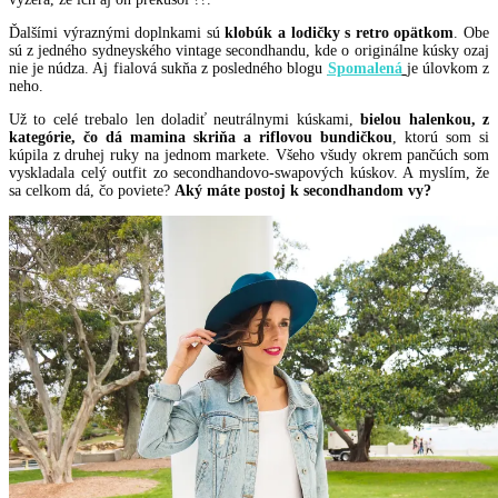
Ďalšími výraznými doplnkami sú
klobúk a lodičky s retro opätkom
. Obe
sú z jedného sydneyského vintage secondhandu, kde o originálne kúsky ozaj
nie je núdza. Aj fialová sukňa z posledného blogu
Spomalená
je úlovkom z
neho.
Už to celé trebalo len doladiť neutrálnymi kúskami,
bielou halenkou, z
kategórie, čo dá mamina skriňa a riflovou bundičkou
, ktorú som si
kúpila z druhej ruky na jednom markete. Všeho všudy okrem pančúch som
vyskladala celý outfit zo secondhandovo-swapových kúskov. A myslím, že
sa celkom dá, čo poviete?
Aký máte postoj k secondhandom vy?