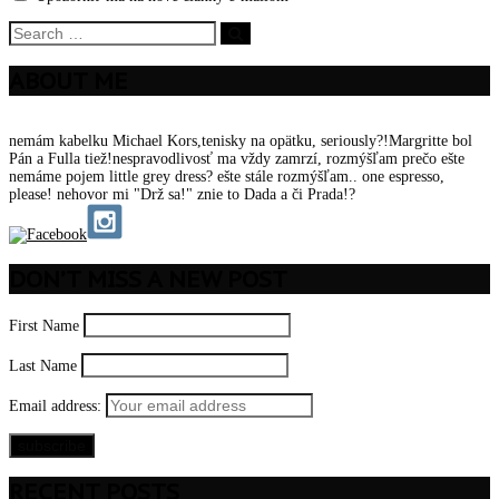
ABOUT ME
nemám kabelku Michael Kors,tenisky na opätku, seriously?!Margritte bol
Pán a Fulla tiež!nespravodlivosť ma vždy zamrzí, rozmýšľam prečo ešte
nemáme pojem little grey dress? ešte stále rozmýšľam.. one espresso,
please! nehovor mi "Drž sa!" znie to Dada a či Prada!?
DON’T MISS A NEW POST
First Name
Last Name
Email address:
RECENT POSTS