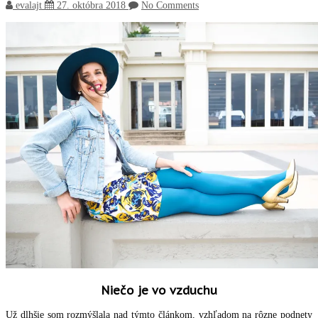
evalajt
27. októbra 2018
No Comments
Niečo je vo vzduchu
Už dlhšie som rozmýšlala nad týmto článkom, vzhľadom na rôzne podnety