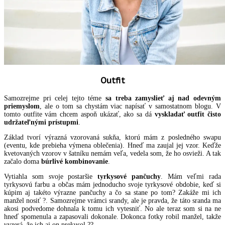
Outfit
Samozrejme pri celej tejto téme
sa treba zamyslieť aj nad odevným
priemyslom
, ale o tom sa chystám viac napísať v samostatnom blogu. V
tomto outfite vám chcem aspoň ukázať, ako sa dá
vyskladať outfit čisto
udržateľnými prístupmi
.
Základ tvorí výrazná vzorovaná sukňa, ktorú mám z posledného swapu
(eventu, kde prebieha výmena oblečenia). Hneď ma zaujal jej vzor. Keďže
kvetovaných vzorov v šatníku nemám veľa, vedela som, že ho osvieži. A tak
začalo doma
búrlivé kombinovanie
.
Vytiahla som svoje postaršie
tyrkysové pančuchy
. Mám veľmi rada
tyrkysovú farbu a občas mám jednoducho svoje tyrkysové obdobie, keď si
kúpim aj takéto výrazne pančuchy a čo sa stane po tom? Zakáže mi ich
manžel nosiť ?. Samozrejme vrámci srandy, ale je pravda, že táto sranda ma
akosi podvedome dohnala k tomu ich vytesniť. No ale teraz som si na ne
hneď spomenula a zapasovali dokonale. Dokonca fotky robil manžel, takže
vyzerá, že ich aj on prekusol ??.