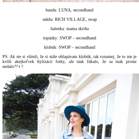
bunda: LUNA, secondhand
sukňa: RICH VILLAGE, swap
halenka: mama skriňa
topánky: SWOP – secondhand
klobúk: SWOP – secondhand
PS: Ak ste si všimli, že si stále oblapávam klobúk, tak rozumej, že to nie je
kvôli akejkoľvek štylizácii fotky, ale táak fúkalo, že sa inak proste
nedalo??‍♀️?.