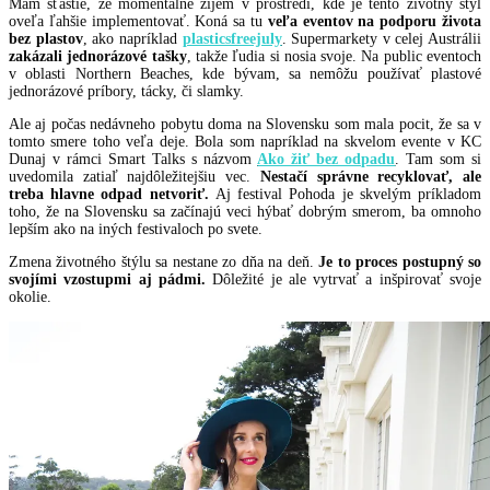
Mám šťastie, že momentálne žijem v prostredí, kde je tento životný štýl
oveľa ľahšie implementovať. Koná sa tu
veľa eventov na podporu života
bez plastov
, ako napríklad
plasticsfreejuly
. Supermarkety v celej Austrálii
zakázali jednorázové tašky
, takže ľudia si nosia svoje. Na public eventoch
v oblasti Northern Beaches, kde bývam, sa nemôžu používať plastové
jednorázové príbory, tácky, či slamky.
Ale aj počas nedávneho pobytu doma na Slovensku som mala pocit, že sa v
tomto smere toho veľa deje. Bola som napríklad na skvelom evente v KC
Dunaj v rámci Smart Talks s názvom
Ako žiť bez odpadu
. Tam som si
uvedomila zatiaľ najdôležitejšiu vec.
Nestačí správne recyklovať, ale
treba hlavne odpad netvoriť.
Aj
festival Pohoda je skvelým príkladom
toho, že na Slovensku sa začínajú veci hýbať dobrým smerom, ba omnoho
lepším ako na iných festivaloch po svete.
Zmena životného štýlu sa nestane zo dňa na deň.
Je to proces postupný so
svojími vzostupmi aj pádmi.
Dôležité je ale vytrvať a inšpirovať svoje
okolie.