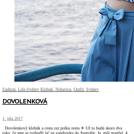
Fashion
,
Life-Sydney
Klobuk
,
Nohavice
,
Outfit
,
Sydney
DOVOLENKOVÁ
1. júla 2017
Dovolenkový klobúk a cesta cez polku sveta ✈ Už to budú skoro dva
roky, čo sme sa rozhodli ísť na vandrovku do Austrálie. Ja, môj manžel, 4