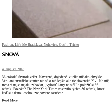
Fashion
,
Life-Me
Bratislava
,
Nohavice
,
Outfit
,
Tricko
SNOVÁ
4. augusta 2018
36 otázok? Štvrtok večer. Navarené, dojedené, v telke nič ako obvykle.
Veru ani austrálske stanice nie sú o nič lepšie ako tie slovenské ??‍♀️. No nič,
treba si nájsť nejakú zábavku, „vyložiť karty na stôl“ a položiť si 36
otázok. Poznáte? The New York Times zostavilo týchto 36 otázok, ktoré
keď si s danou osobou zodpoviete zaručene…
Read More