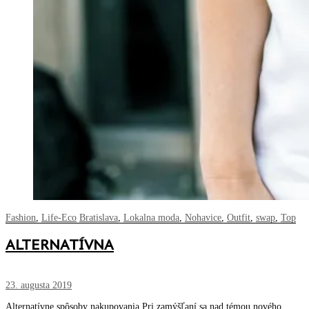
Fashion
,
Life-Eco
Bratislava
,
Lokalna moda
,
Nohavice
,
Outfit
,
swap
,
Top
ALTERNATÍVNA
23. augusta 2019
Alternatívne spôsoby nakupovania Pri zamýšľaní sa nad témou nového