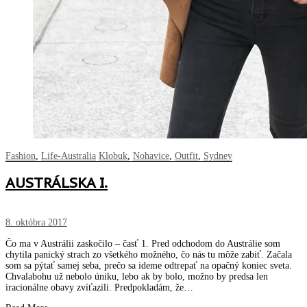
Fashion
,
Life-Australia
Klobuk
,
Nohavice
,
Outfit
,
Sydney
AUSTRÁLSKA I.
8. októbra 2017
Čo ma v Austrálii zaskočilo – časť 1. Pred odchodom do Austrálie som
chytila panický strach zo všetkého možného, čo nás tu môže zabiť. Začala
som sa pýtať samej seba, prečo sa ideme odtrepať na opačný koniec sveta.
Chvalabohu už nebolo úniku, lebo ak by bolo, možno by predsa len
iracionálne obavy zvíťazili. Predpokladám, že…