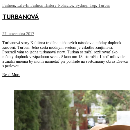
Fashion
,
Life-In Fashion History
Nohavice
,
Sydney
,
Top
,
Turban
TURBANOVÁ
27. novembra 2017
Turbanová story Kultúrna tradícia niektorých národov a módny doplnok
zároveň. Turban. Jeho cesta módnym svetom je vskutku zaujímavá.
Prezradí vám to jedna turbanová story. Turban sa začal rozširovať ako
módny doplnok v západnom svete až koncom 18. storočia. I keď milovníci
a znalci umenia by mohli namietať pri pohľade na svetoznámy obraz Dievča
s perlovou…
Read More