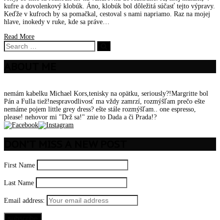
kufre a dovolenkový klobúk. Áno, klobúk bol dôležitá súčasť tejto výpravy.
Keďže v kufroch by sa pomačkal, cestoval s nami napriamo. Raz na mojej
hlave, inokedy v ruke, kde sa práve…
Read More
ABOUT ME
nemám kabelku Michael Kors,tenisky na opätku, seriously?!Margritte bol
Pán a Fulla tiež!nespravodlivosť ma vždy zamrzí, rozmýšľam prečo ešte
nemáme pojem little grey dress? ešte stále rozmýšľam.. one espresso,
please! nehovor mi "Drž sa!" znie to Dada a či Prada!?
DON’T MISS A NEW POST
First Name
Last Name
Email address: