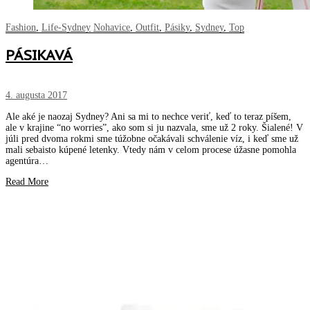
Fashion
,
Life-Sydney
Nohavice
,
Outfit
,
Pásiky
,
Sydney
,
Top
PÁSIKAVÁ
4. augusta 2017
Ale aké je naozaj Sydney? Ani sa mi to nechce veriť, keď to teraz píšem,
ale v krajine “no worries”, ako som si ju nazvala, sme už 2 roky. Šialené! V
júli pred dvoma rokmi sme túžobne očakávali schválenie víz, i keď sme už
mali sebaisto kúpené letenky. Vtedy nám v celom procese úžasne pomohla
agentúra…
Read More