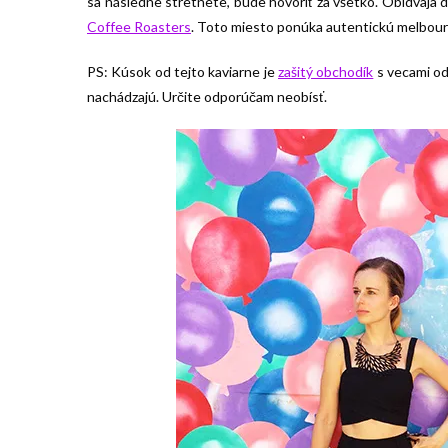
sa následne stretnete, bude hovoriť za všetko. Obidvaja d
Coffee Roasters
. Toto miesto ponúka autentickú melbou
PS: Kúsok od tejto kaviarne je
zašitý obchodík
s vecami od
nachádzajú. Určite odporúčam neobísť.