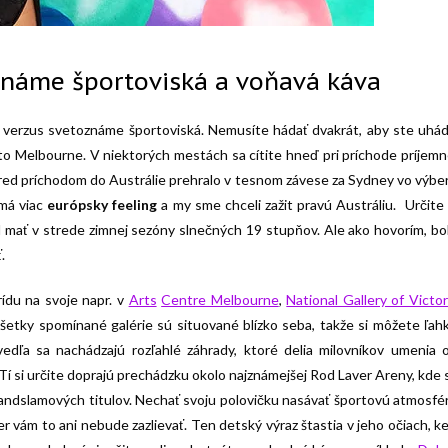
známe športoviská a voňavá káva
e verzus svetoznáme športoviská. Nemusíte hádať dvakrát, aby ste uhádl
 to Melbourne. V niektorých mestách sa cítite hneď pri príchode príjemn
Pred príchodom do Austrálie prehralo v tesnom závese za Sydney vo výbe
 má viac
európsky feeling
a my sme chceli zažit pravú Austráliu. Určite 
l mať v strede zimnej sezóny slnečných 19 stupňov. Ale ako hovorím, bo
.
prídu na svoje napr. v
Arts
Centre Melbourne
,
National Gallery of Victor
šetky spomínané galérie sú situované blízko seba, takže si môžete ľah
edľa sa nachádzajú rozľahlé záhrady, ktoré delia milovníkov umenia 
 Tí si určite doprajú prechádzku okolo najznámejšej Rod Laver Areny, kde 
andslamových titulov. Nechať svoju polovičku nasávať športovú atmosfé
er vám to ani nebude zazlievať. Ten detský výraz štastia v jeho očiach, k