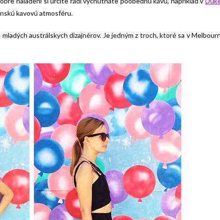
obre naladení si určite radi vychutnáte poobednú kávu, napríklad v
Duk
rnskú kavovú atmosféru.
 mladých austrálskych dizajnérov. Je jedným z troch, ktoré sa v Melbour