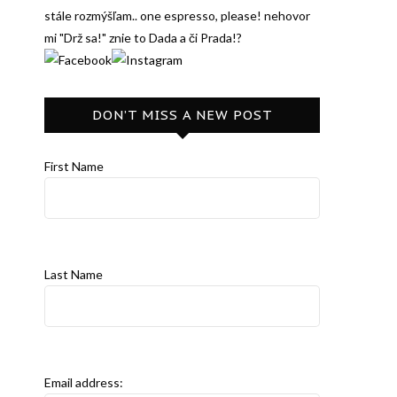
stále rozmýšľam.. one espresso, please! nehovor
mi "Drž sa!" znie to Dada a či Prada!?
DON’T MISS A NEW POST
First Name
Last Name
Email address: