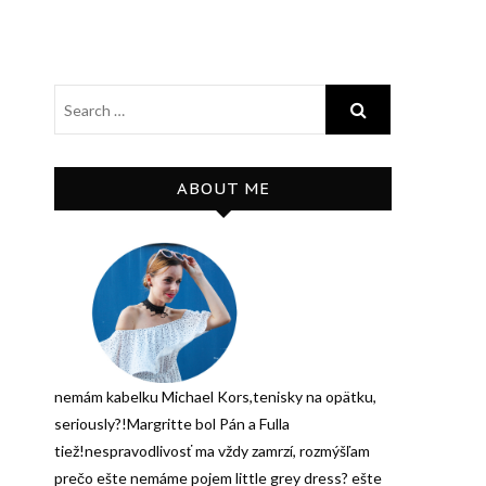
ABOUT ME
nemám kabelku Michael Kors,tenisky na opätku,
seriously?!Margritte bol Pán a Fulla
tiež!nespravodlivosť ma vždy zamrzí, rozmýšľam
prečo ešte nemáme pojem little grey dress? ešte