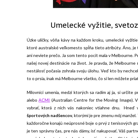
Umelecké vyžitie, sveto
Úzke uličky, vôňa kávy na každom kroku, umelecké vyžiti
ktoré australské veľkomesto spĺňa tieto atribúty. Áno, je
ani neviete prečo. Ja som tento pocit mala v Melbourne. 
našej novej destinácie na život. Je pravda, že Melbourne
nestálosť počasia zohrala svoju úlohu. Veď kto by nechce
to o prsia, inak má Melbourne všetko, čo si len môžete priať
Milovníci umenia, medzi ktorých sa radím aj ja, si určite 
alebo
ACMI
(Australian Centre for the Moving Image). V
vybrať, ktorá z nich vás nakoniec vtiahne dnu. Hneď v
športových nadšencov
, ktorými je pre zmenu môj manžel.
každoročne konajú neúprosné boje o prvý z tenisových gr
je ten správny čas, pre nás dámy, ísť nakupovať. Váš partn