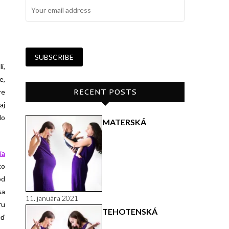
i,
e,
RECENT POSTS
re
aj
lo
MATERSKÁ
ia
ko
od
sa
11. januára 2021
ru
TEHOTENSKÁ
eď