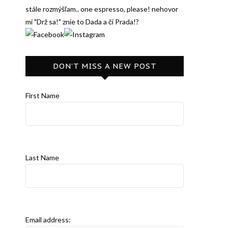
stále rozmýšľam.. one espresso, please! nehovor
mi "Drž sa!" znie to Dada a či Prada!?
DON’T MISS A NEW POST
First Name
Last Name
Email address: