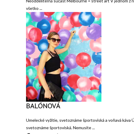
Neoddeliteľná súčasť Melbourne = street art V jednom z 
všetko ...
BALÓNOVÁ
Umelecké vyžitie, svetoznáme športoviská a voňavá káva Úz
svetoznáme športoviská. Nemusíte ...