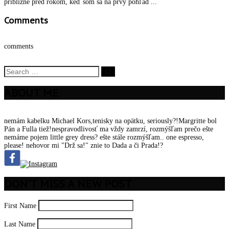
približne pred rokom, keď som sa na prvý pohľad ...
Comments
comments
ABOUT ME
nemám kabelku Michael Kors,tenisky na opätku, seriously?!Margritte bol
Pán a Fulla tiež!nespravodlivosť ma vždy zamrzí, rozmýšľam prečo ešte
nemáme pojem little grey dress? ešte stále rozmýšľam.. one espresso,
please! nehovor mi "Drž sa!" znie to Dada a či Prada!?
DON’T MISS A NEW POST
First Name
Last Name