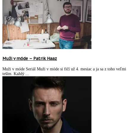
Muži v móde – Patrik Haaz
Muži v móde Seriál Muži v móde si fičí už 4. mesiac a ja sa z toho veľmi
teším. Každý ...