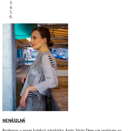
NENÁSILNÁ
Rozhovor o novej kolekcii návrhárky Anity Virág Dnes vás pozývam na