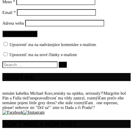
Meno
*
Email
*
Adresa webu
Upozorniť ma na nadväzujúce komentáre e-mailom.
Upozorniť ma na nové články e-mailom
ABOUT ME
nemám kabelku Michael Kors,tenisky na opätku, seriously?!Margritte bol
Pán a Fulla tiež!nespravodlivosť ma vždy zamrzí, rozmýšľam prečo ešte
nemáme pojem little grey dress? ešte stále rozmýšľam.. one espresso,
please! nehovor mi "Drž sa!" znie to Dada a či Prada!?
DON’T MISS A NEW POST