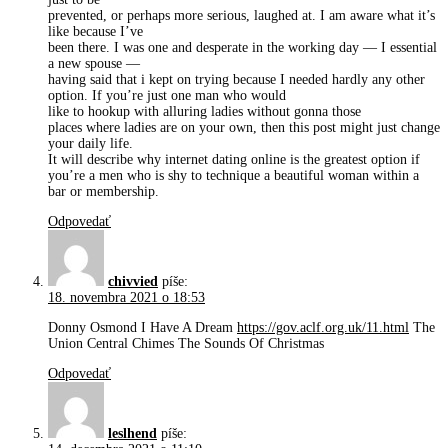
prevented, or perhaps more serious, laughed at. I am aware what it’s
like because I’ve
been there. I was one and desperate in the working day — I essential
a new spouse —
having said that i kept on trying because I needed hardly any other
option. If you’re just one man who would
like to hookup with alluring ladies without gonna those
places where ladies are on your own, then this post might just change
your daily life.
It will describe why internet dating online is the greatest option if
you’re a men who is shy to technique a beautiful woman within a
bar or membership.
Odpovedať
chivvied
píše:
18. novembra 2021 o 18:53
Donny Osmond I Have A Dream
https://gov.aclf.org.uk/11.html
The
Union Central Chimes The Sounds Of Christmas
Odpovedať
leslhend
píše: