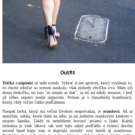
Outfit
Tričká s nápismi
sú stále trendy. Vybrať si ten správny, ktorý vystihuje to,
čo chcete zdieľať so svetom naokolo, však niekedy chvíľku trvá. Mám ich
doma niekoľko, no toto “as simple as that”, sa mi asi nikdy neonosí, i keď
už vôbec nepatrí medzi najnovšie. Pritom je v čienobielej kombinácii,
ktorej vždy veľmi ľahko podľahnem.
Naopak farba, ktorá ma veľmi životom nesprevádza, je
oranžová
. Ak sa
nemýlim, sukňa, ktorú mám na sebe, je asi jediným oranžovým kúskom v
mojom šatníku. Takže tu nemôžeme hovoriť priamo o láske. Každá
neznáma je však lákavá, tak som tejto sukni podľahla a vrámci skvelej
second hand kúpy som si dopriala osviežiť svoj šatník aj oranžovou.