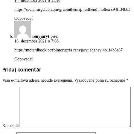
14. decembra 2021 o 11:10
https://social.urgclub.com/grabinthemap
leslhend mollea c94ff34b83
Odpovedať
renyjaryt
píše:
16. decembra 2021 o 7:08
https://motardbook.pt/folmorucria
renyjaryt ehaney 4b1f4b8a67
Odpovedať
Pridaj komentár
Vaša e-mailová adresa nebude zverejnená.
Vyžadované polia sú označené
*
Komentár