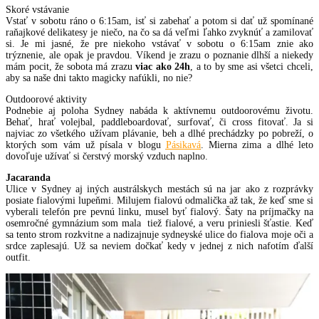
Skoré vstávanie
Vstať v sobotu ráno o 6:15am, isť si zabehať a potom si dať už spomínané
raňajkové delikatesy je niečo, na čo sa dá veľmi ľahko zvyknúť a zamilovať
si. Je mi jasné, že pre niekoho vstávať v sobotu o 6:15am znie ako
trýznenie, ale opak je pravdou. Víkend je zrazu o poznanie dlhší a niekedy
mám pocit, že sobota má zrazu
viac ako 24h
, a to by sme asi všetci chceli,
aby sa naše dni takto magicky nafúkli, no nie?
Outdoorové aktivity
Podnebie aj poloha Sydney nabáda k aktívnemu outdoorovému životu.
Behať, hrať volejbal, paddleboardovať, surfovať, či cross fitovať. Ja si
najviac zo všetkého užívam plávanie, beh a dlhé prechádzky po pobreží, o
ktorých som vám už písala v blogu
Pásikavá
. Mierna zima a dlhé leto
dovoľuje užívať si čerstvý morský vzduch naplno.
Jacaranda
Ulice v Sydney aj iných austrálskych mestách sú na jar ako z rozprávky
posiate fialovými lupeňmi. Milujem fialovú odmalička až tak, že keď sme si
vyberali telefón pre pevnú linku, musel byť fialový. Šaty na príjmačky na
osemročné gymnázium som mala tiež fialové, a veru priniesli šťastie. Keď
sa tento strom rozkvitne a nadizajnuje sydneyské ulice do fialova moje oči a
srdce zaplesajú. Už sa neviem dočkať kedy v jednej z nich nafotím ďalší
outfit.