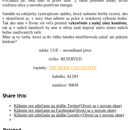
Prichádza jar, teda nám tu práve dole :), takže podobné kúsky určite
rozžiaria ulice a navodia pozitívnu energiu.
Sandále na zabijácky vyzerajúcom opätku, ktorý naštastie horšie vyzerá, ako
v skutočnosti je, v navy blue odtieni sa práve k oranžovej výborne hodia.
Tak ako nám v živote vie veľa priniesť
vykročenie z našej zóny komfotu
,
tak aj v našich šatníkoch by sme si občas mali dopriať niečo mimo našich
bežne zaužívaných istôt.
Máte aj vy farbu, ktorá sa do vášho šatníka neinfiltrovala zatiaľ ani jedným
kúskom?
sukňa: CUE – secondhand piece
tričko: RESERVED
topánky:
THE MODE COLLECTIVE
kabelka: ALDO
naušnice: H&M
Share this:
Kliknite pre zdieľanie na službe Twitter(Otvorí sa v novom okne)
Kliknite pre zdieľanie na Facebooku(Otvorí sa v novom okne)
Kliknite pre zdieľanie na službe Google+(Otvorí sa v novom okne)