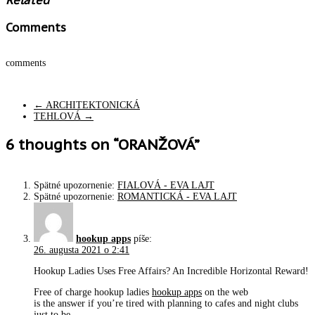
Related
Comments
comments
←
ARCHITEKTONICKÁ
TEHLOVÁ
→
6 thoughts on “ORANŽOVÁ”
Spätné upozornenie:
FIALOVÁ - EVA LAJT
Spätné upozornenie:
ROMANTICKÁ - EVA LAJT
hookup apps
píše:
26. augusta 2021 o 2:41
Hookup Ladies Uses Free Affairs? An Incredible Horizontal Reward!
Free of charge hookup ladies
hookup apps
on the web
is the answer if you’re tired with planning to cafes and night clubs
just to be