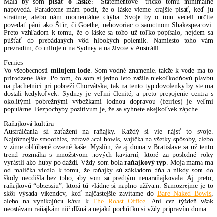
Mala by som
písať o láske
? “Statementové” tričko tomu minimálne
napovedá. Paradoxne mám pocit, že o láske vieme krajšie písať, keď ju
stratíme, alebo nám momentálne chýba. Svoje by o tom vedeli určite
povedať páni ako Štúr, či Goethe, nehovoriac o samotnom Shakespearovi.
Preto vzhľadom k tomu, že o láske sa toho už toľko popísalo, nejdem sa
púšťať do prebádaných vôd hlbokých polemík. Namiesto toho vám
prezradím, čo milujem na Sydney a na živote v Austrálii.
Ferries
Vo všeobecnosti
milujem lode
. Som vodné znamenie, takže k vode ma to
prirodzene láka. Po tom, čo som si jedno leto zažila niekoľkodňovú plavbu
na plachetnici pri pobreží Chorvátska, tak na tento typ dovolenky by ste ma
dostali kedykoľvek. Sydney je veľmi členité, a preto prepojenie centra s
okolitými pobrežnými výbežkami lodnou dopravou (ferries) je veľmi
populárne. Bezpochyby pozitívum je, že sa vyhnete akejkoľvek zápche.
Raňajková kultúra
Austrálčania sú zaťažení na raňajky. Každý si vie nájsť to svoje.
Najrôznejšie smoothies, zdravé acai bowls, vajíčka na všetky spôsoby, alebo
v zime obľúbené ovsené kaše. Myslím, že aj doma v Bratislave sa už tento
trend rozmáha s množstvom nových kaviarní, ktoré za posledné roky
vyrástli ako huby po daždi. Vždy som bola
raňajkový typ
. Moja mama ma
od malička viedla k tomu, že raňajky sú základom dňa a nikdy som do
školy neodišla bez toho, aby som sa predtým nenaraňajkovala. Aj preto,
raňajkovú “obsessiu”, ktorá tú vládne si naplno užívam. Samozrejme je to
skôr výsada víkendov, keď najčastejšie zavítame do
Bare Naked Bowls
,
alebo na vynikajúcu kávu k
The Roast Office
. Ani cez týždeň však
neostávam raňajkám nič dlžná a nejakú pochúťku si vždy pripravím doma.