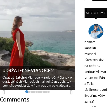
ABOUT ME
nemám
kabelku
Michael
Kors,tenisky
na opätku,
UDRŽATEĽNÉ VIANOCE 2
seriously?!Mar
Opať udržateľné Vianoce Minuloročný článok o
gritte bol Pán
udržateľných Vianociach mal veľký úspech, tak
a Fulla
som si povedala, že v ňom budem pokračovať ...
tiež!nespravod
livosť ma vždy
Comments
zamrzí,