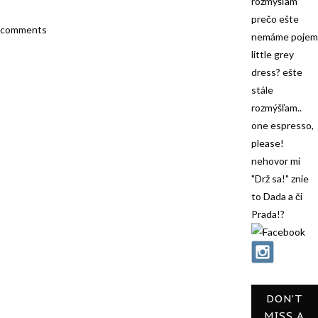
rozmýšľam
prečo ešte
comments
nemáme pojem
little grey
dress? ešte
stále
rozmýšľam..
one espresso,
please!
nehovor mi
"Drž sa!" znie
to Dada a či
Prada!?
DON’T
MISS A