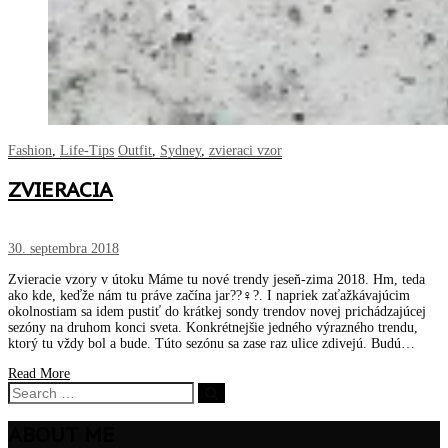
Fashion
,
Life-Tips
Outfit
,
Sydney
,
zvieraci vzor
ZVIERACIA
30. septembra 2018
Zvieracie vzory v útoku Máme tu nové trendy jeseň-zima 2018. Hm, teda
ako kde, keďže nám tu práve začína jar??‍♀️?. I napriek zaťažkávajúcim
okolnostiam sa idem pustiť do krátkej sondy trendov novej prichádzajúcej
sezóny na druhom konci sveta. Konkrétnejšie jedného výrazného trendu,
ktorý tu vždy bol a bude. Túto sezónu sa zase raz ulice zdivejú. Budú…
Read More
ABOUT ME