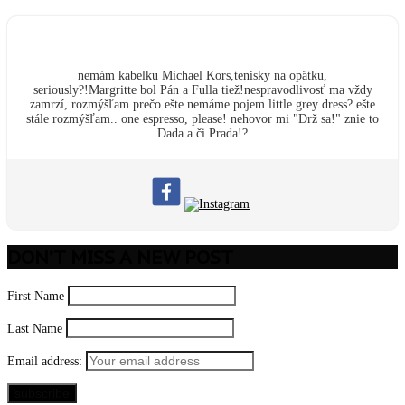
nemám kabelku Michael Kors,tenisky na opätku,
seriously?!Margritte bol Pán a Fulla tiež!nespravodlivosť ma vždy
zamrzí, rozmýšľam prečo ešte nemáme pojem little grey dress? ešte
stále rozmýšľam.. one espresso, please! nehovor mi "Drž sa!" znie to
Dada a či Prada!?
DON’T MISS A NEW POST
First Name
Last Name
Email address: